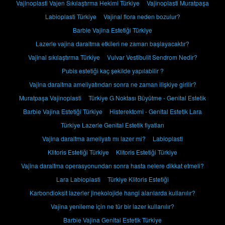
Vajinoplasti Vajen Sıkılaştırma Hekimi Türkiye
Vajinoplasti Muratpaşa
Labioplasti Türkiye
Vajinal flora neden bozulur?
Barbie Vajina Estetiği Türkiye
Lazerle vajina daraltma etkileri ne zaman başlayacaktır?
Vajinal sıkılaştırma Türkiye
Vulvar Vestibulit Sendrom Nedir?
Pubis estetiği kaç şekilde yapılabilir ?
Vajina daraltma ameliyatından sonra ne zaman ilişkiye girilir?
Muratpaşa Vajinoplasti
Türkiye G Noktası Büyütme - Genital Estetik
Barbie Vajina Estetiği Türkiye
Histerektomi - Genital Estetik Lara
Türkiye Lazerle Genital Estetik fiyatları
Vajina daraltma ameliyatı mı lazer mi?
Labioplasti
Klitoris Estetiği Türkiye
Klitoris Estetiği Türkiye
Vajina daraltma operasyonundan sonra hasta nelere dikkat etmeli?
Lara Labioplasti
Türkiye Klitoris Estetiği
Karbondioksit lazerler jinekolojide hangi alanlarda kullanılır?
Vajina yenileme için ne tür bir lazer kullanılır?
Barbie Vajina Genital Estetik Türkiye