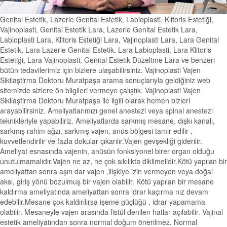
Genital Estetik, Lazerle Genital Estetik, Labioplasti, Klitoris Estetiği,
Vajinoplasti, Genital Estetik Lara, Lazerle Genital Estetik Lara,
Labioplasti Lara, Klitoris Estetiği Lara, Vajinoplasti Lara, Lara Genital
Estetik, Lara Lazerle Genital Estetik, Lara Labioplasti, Lara Klitoris
Estetiği, Lara Vajinoplasti, Genital Estetik Düzeltme Lara ve benzeri
bütün tedavilerimiz için bizlere ulaşabilirsiniz. Vajinoplasti Vajen
Sikilaştirma Doktoru Muratpaşa arama sonuçlarıyla geldiğiniz web
sitemizde sizlere ön bilgileri vermeye çalıştık. Vajinoplasti Vajen
Sikilaştirma Doktoru Muratpaşa ile ilgili olarak hemen bizleri
arayabilirsiniz. Ameliyatlarımızı genel anestezi veya spinal anestezi
teknikleriyle yapabiliriz. Ameliyatlarda sarkmış mesane, dışkı kanalı,
sarkmış rahim ağzı, sarkmış vajen, anüs bölgesi tamir edilir ,
kuvvetlendirilir ve fazla dokular çıkarılır.Vajen gevşekliği giderilir.
Ameliyat esnasında vajenin, anüsün fonksiyonel birer organ olduğu
unutulmamalıdır.Vajen ne az, ne çok sıkılıkta dikilmelidir.Kötü yapılan bir
ameliyattan sonra aşırı dar vajen ,ilişkiye izin vermeyen veya doğal
aksı, giriş yönü bozulmuş bir vajen olabilir. Kötü yapılan bir mesane
kaldırma ameliyatında ameliyattan sonra idrar kaçırma nız devam
edebilir.Mesane çok kaldırılırsa işeme güçlüğü , idrar yapamama
olabilir. Mesaneyle vajen arasında fistül denilen hatlar açılabilir. Vajinal
estetik ameliyatından sonra normal doğum önerilmez. Normal