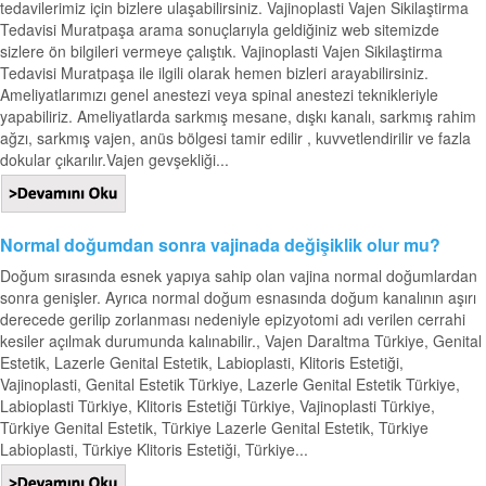
tedavilerimiz için bizlere ulaşabilirsiniz. Vajinoplasti Vajen Sikilaştirma
Tedavisi Muratpaşa arama sonuçlarıyla geldiğiniz web sitemizde
sizlere ön bilgileri vermeye çalıştık. Vajinoplasti Vajen Sikilaştirma
Tedavisi Muratpaşa ile ilgili olarak hemen bizleri arayabilirsiniz.
Ameliyatlarımızı genel anestezi veya spinal anestezi teknikleriyle
yapabiliriz. Ameliyatlarda sarkmış mesane, dışkı kanalı, sarkmış rahim
ağzı, sarkmış vajen, anüs bölgesi tamir edilir , kuvvetlendirilir ve fazla
dokular çıkarılır.Vajen gevşekliği...
Normal doğumdan sonra vajinada değişiklik olur mu?
Doğum sırasında esnek yapıya sahip olan vajina normal doğumlardan
sonra genişler. Ayrıca normal doğum esnasında doğum kanalının aşırı
derecede gerilip zorlanması nedeniyle epizyotomi adı verilen cerrahi
kesiler açılmak durumunda kalınabilir., Vajen Daraltma Türkiye, Genital
Estetik, Lazerle Genital Estetik, Labioplasti, Klitoris Estetiği,
Vajinoplasti, Genital Estetik Türkiye, Lazerle Genital Estetik Türkiye,
Labioplasti Türkiye, Klitoris Estetiği Türkiye, Vajinoplasti Türkiye,
Türkiye Genital Estetik, Türkiye Lazerle Genital Estetik, Türkiye
Labioplasti, Türkiye Klitoris Estetiği, Türkiye...