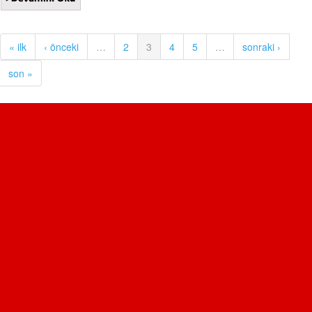
« ilk
‹ önceki
…
2
3
4
5
…
sonraki ›
son »