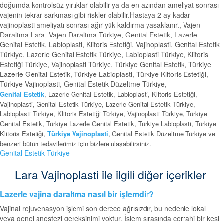
doğumda kontrolsüz yırtıklar olabilir ya da en azından ameliyat sonrası
vajenin tekrar sarkması gibi riskler olabilir.Hastaya 2 ay kadar
vajinoplasti ameliyatı sonrası ağır yük kaldırma yasaklanır., Vajen
Daraltma Lara, Vajen Daraltma Türkiye, Genital Estetik, Lazerle
Genital Estetik, Labioplasti, Klitoris Estetiği, Vajinoplasti, Genital Estetik
Türkiye, Lazerle Genital Estetik Türkiye, Labioplasti Türkiye, Klitoris
Estetiği Türkiye, Vajinoplasti Türkiye, Türkiye Genital Estetik, Türkiye
Lazerle Genital Estetik, Türkiye Labioplasti, Türkiye Klitoris Estetiği,
Türkiye Vajinoplasti, Genital Estetik Düzeltme Türkiye,
Genital Estetik
, Lazerle Genital Estetik, Labioplasti, Klitoris Estetiği,
Vajinoplasti, Genital Estetik Türkiye, Lazerle Genital Estetik Türkiye,
Labioplasti Türkiye, Klitoris Estetiği Türkiye, Vajinoplasti Türkiye, Türkiye
Genital Estetik, Türkiye Lazerle Genital Estetik, Türkiye Labioplasti, Türkiye
Klitoris Estetiği,
Türkiye Vajinoplasti
, Genital Estetik Düzeltme Türkiye ve
benzeri bütün tedavilerimiz için bizlere ulaşabilirsiniz.
Genital Estetik Türkiye
Lara Vajinoplasti ile ilgili diğer içerikler
Lazerle vajina daraltma nasıl bir işlemdir?
Vajinal rejuvenasyon işlemi son derece ağrısızdır, bu nedenle lokal
veya genel anestezi gereksinimi yoktur. İşlem sırasında cerrahi bir kesi