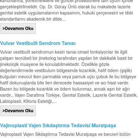
kanunlarına, yönetmeliklere ve güncel prosedürlere tam uyum içinde
gerçekleştirilmelidir. Op. Dr. Güray Ünlü olarak bu makalede lazerle
genital estetik uygulamalarının kapsamını, hukuki çerçevesini ve tıbbi
standartlarını akademik bir dilde...
Vulvar Vestibulit Sendrom Tanısı
Vulvar vestibulit sendromun kesin tanısı cinsel fonksiyonlar ile ilgili
çalışan tecrübeli bir jinekolog tarafından yapılan bir dakikalık basit bir
jinekolojik muayene ile konulabilmektedir. Özellikle gözle
değerlendirmede vestibulum bölgesinde kızarıklık, hafif ödem (şişlik)
bulguları mevcut iken parmakla veya pamuk uçlu çubuk ile bu bölgeye
hafif dokunuşlarda bile ileri derecede hassasiyet ve acı hissi vardır.
Bazen bu bölgede kızarıklık ve ödem bulunmaz, ancak aşırı bir ağrı
vardır., Vajen Daraltma Türkiye, Genital Estetik, Lazerle Genital Estetik,
Labioplasti, Klitoris Estetiği,...
Vajinoplasti Vajen Sıkılaştırma Tedavisi Muratpaşa
Vajinoplasti Vajen Sikilaştirma Tedavisi Muratpaşa ve benzeri bütün