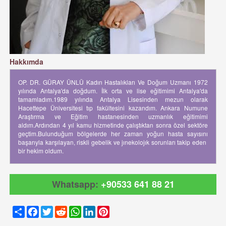
Hakkımda
OP. DR. GÜRAY ÜNLÜ Kadın Hastalıkları Ve Doğum Uzmanı 1972
yılında Antalya'da doğdum. İlk orta ve lise eğitimimi Antalya'da
tamamladım.1989 yılında Antalya Lisesinden mezun olarak
Hacettepe Üniversitesi tıp fakültesini kazandım. Ankara Numune
Araştırma ve Eğitim hastanesinden uzmanlık eğitimimi
aldım.Ardından 4 yıl kamu hizmetinde çalıştıktan sonra özel sektöre
geçtim.Bulunduğum bölgelerde her zaman yoğun hasta sayısını
başarıyla karşılayan, riskli gebelik ve jınekolojık sorunları takip eden
bir hekim oldum.
Whatsapp:
+90533 641 88 21
Share
Facebook
Twitter
Reddit
WhatsApp
LinkedIn
Pinterest