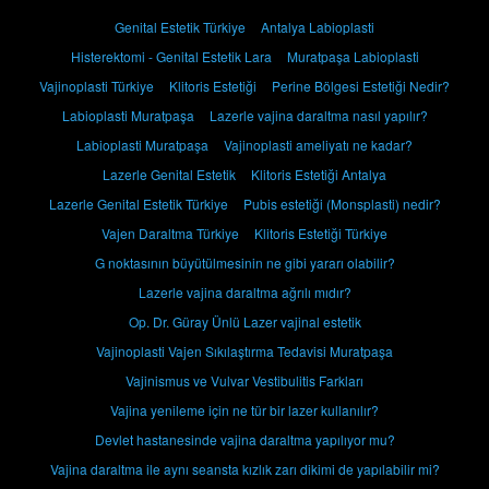
Genital Estetik Türkiye
Antalya Labioplasti
Histerektomi - Genital Estetik Lara
Muratpaşa Labioplasti
Vajinoplasti Türkiye
Klitoris Estetiği
Perine Bölgesi Estetiği Nedir?
Labioplasti Muratpaşa
Lazerle vajina daraltma nasıl yapılır?
Labioplasti Muratpaşa
Vajinoplasti ameliyatı ne kadar?
Lazerle Genital Estetik
Klitoris Estetiği Antalya
Lazerle Genital Estetik Türkiye
Pubis estetiği (Monsplasti) nedir?
Vajen Daraltma Türkiye
Klitoris Estetiği Türkiye
G noktasının büyütülmesinin ne gibi yararı olabilir?
Lazerle vajina daraltma ağrılı mıdır?
Op. Dr. Güray Ünlü Lazer vajinal estetik
Vajinoplasti Vajen Sıkılaştırma Tedavisi Muratpaşa
Vajinismus ve Vulvar Vestibulitis Farkları
Vajina yenileme için ne tür bir lazer kullanılır?
Devlet hastanesinde vajina daraltma yapılıyor mu?
Vajina daraltma ile aynı seansta kızlık zarı dikimi de yapılabilir mi?