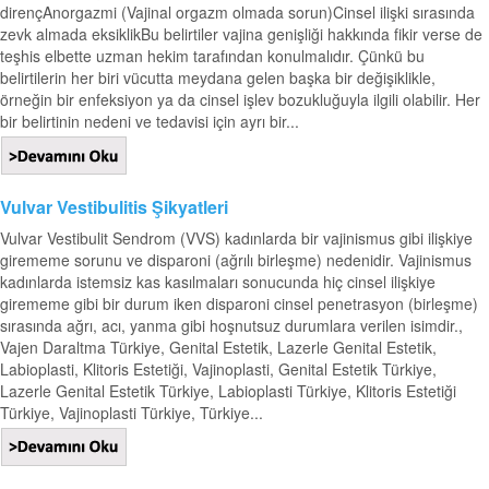
dirençAnorgazmi (Vajinal orgazm olmada sorun)Cinsel ilişki sırasında
zevk almada eksiklikBu belirtiler vajina genişliği hakkında fikir verse de
teşhis elbette uzman hekim tarafından konulmalıdır. Çünkü bu
belirtilerin her biri vücutta meydana gelen başka bir değişiklikle,
örneğin bir enfeksiyon ya da cinsel işlev bozukluğuyla ilgili olabilir. Her
bir belirtinin nedeni ve tedavisi için ayrı bir...
Vulvar Vestibulitis Şikyatleri
Vulvar Vestibulit Sendrom (VVS) kadınlarda bir vajinismus gibi ilişkiye
girememe sorunu ve disparoni (ağrılı birleşme) nedenidir. Vajinismus
kadınlarda istemsiz kas kasılmaları sonucunda hiç cinsel ilişkiye
girememe gibi bir durum iken disparoni cinsel penetrasyon (birleşme)
sırasında ağrı, acı, yanma gibi hoşnutsuz durumlara verilen isimdir.,
Vajen Daraltma Türkiye, Genital Estetik, Lazerle Genital Estetik,
Labioplasti, Klitoris Estetiği, Vajinoplasti, Genital Estetik Türkiye,
Lazerle Genital Estetik Türkiye, Labioplasti Türkiye, Klitoris Estetiği
Türkiye, Vajinoplasti Türkiye, Türkiye...