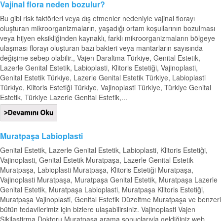
Vajinal flora neden bozulur?
Bu gibi risk faktörleri veya dış etmenler nedeniyle vajinal florayı
oluşturan mikroorganizmaların, yaşadığı ortam koşullarının bozulması
veya hijyen eksikliğinden kaynaklı, farklı mikroorganizmaların bölgeye
ulaşması florayı oluşturan bazı bakteri veya mantarların sayısında
değişime sebep olabilir., Vajen Daraltma Türkiye, Genital Estetik,
Lazerle Genital Estetik, Labioplasti, Klitoris Estetiği, Vajinoplasti,
Genital Estetik Türkiye, Lazerle Genital Estetik Türkiye, Labioplasti
Türkiye, Klitoris Estetiği Türkiye, Vajinoplasti Türkiye, Türkiye Genital
Estetik, Türkiye Lazerle Genital Estetik,...
Muratpaşa Labioplasti
Genital Estetik, Lazerle Genital Estetik, Labioplasti, Klitoris Estetiği,
Vajinoplasti, Genital Estetik Muratpaşa, Lazerle Genital Estetik
Muratpaşa, Labioplasti Muratpaşa, Klitoris Estetiği Muratpaşa,
Vajinoplasti Muratpaşa, Muratpaşa Genital Estetik, Muratpaşa Lazerle
Genital Estetik, Muratpaşa Labioplasti, Muratpaşa Klitoris Estetiği,
Muratpaşa Vajinoplasti, Genital Estetik Düzeltme Muratpaşa ve benzeri
bütün tedavilerimiz için bizlere ulaşabilirsiniz. Vajinoplasti Vajen
Sikilaştirma Doktoru Muratpaşa arama sonuçlarıyla geldiğiniz web