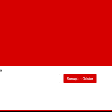
ra
Sonuçları Göster