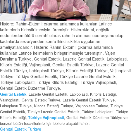
Histere: Rahim-Ektomi: çıkarma anlamında kullanılan Latince
kelimelerin birleştirilmesiyle türemiştir. Histerektomi, değişik
nedenlerden ötürü cerrahi olarak rahmin alınması operasyonu olup
kadınlarda sezaryenden sonra ikinci sıklıkta uygulanan
ameliyatlardandır. Histere: Rahim-Ektomi: çıkarma anlamında
kullanılan Latince kelimelerin birleştirilmesiyle türemiştir., Vajen
Daraltma Türkiye, Genital Estetik, Lazerle Genital Estetik, Labioplasti,
Klitoris Estetiği, Vajinoplasti, Genital Estetik Türkiye, Lazerle Genital
Estetik Türkiye, Labioplasti Türkiye, Klitoris Estetiği Türkiye, Vajinoplasti
Türkiye, Türkiye Genital Estetik, Türkiye Lazerle Genital Estetik,
Türkiye Labioplasti, Türkiye Klitoris Estetiği, Türkiye Vajinoplasti,
Genital Estetik Düzeltme Türkiye,
Genital Estetik
, Lazerle Genital Estetik, Labioplasti, Klitoris Estetiği,
Vajinoplasti, Genital Estetik Türkiye, Lazerle Genital Estetik Türkiye,
Labioplasti Türkiye, Klitoris Estetiği Türkiye, Vajinoplasti Türkiye, Türkiye
Genital Estetik, Türkiye Lazerle Genital Estetik, Türkiye Labioplasti, Türkiye
Klitoris Estetiği,
Türkiye Vajinoplasti
, Genital Estetik Düzeltme Türkiye ve
benzeri bütün tedavilerimiz için bizlere ulaşabilirsiniz.
Genital Estetik Türkiye