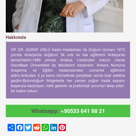
Hakkımda
OP. DR. GÜRAY ÜNLÜ Kadın Hastalıkları Ve Doğum Uzmanı 1972
yılında Antalya'da doğdum. İlk orta ve lise eğitimimi Antalya'da
tamamladım.1989 yılında Antalya Lisesinden mezun olarak
Hacettepe Üniversitesi tıp fakültesini kazandım. Ankara Numune
Araştırma ve Eğitim hastanesinden uzmanlık eğitimimi
aldım.Ardından 4 yıl kamu hizmetinde çalıştıktan sonra özel sektöre
geçtim.Bulunduğum bölgelerde her zaman yoğun hasta sayısını
başarıyla karşılayan, riskli gebelik ve jınekolojık sorunları takip eden
bir hekim oldum.
Whatsapp:
+90533 641 88 21
Share
Facebook
Twitter
Reddit
WhatsApp
LinkedIn
Pinterest