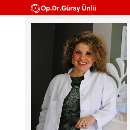
Ana
içeriğe
atla