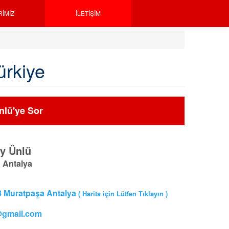
RIMIZ
İLETIŞIM
Türkiye
nlü'ye Sor
y Ünlü
 Antalya
:8 Muratpaşa Antalya
( Harita için Lütfen Tıklayın )
@gmail.com