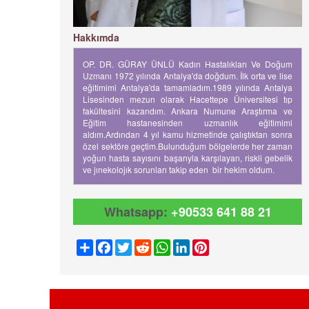
Hakkımda
OP. DR. GÜRAY ÜNLÜ Kadın Hastalıkları Ve Doğum
Uzmanı 1972 yılında Antalya'da doğdum. İlk orta ve lise
eğitimimi Antalya'da tamamladım.1989 yılında Antalya
Lisesinden mezun olarak Hacettepe Üniversitesi tıp
fakültesini kazandım. Ankara Numune Araştırma ve
Eğitim hastanesinden uzmanlık eğitimimi
aldım.Ardından 4 yıl kamu hizmetinde çalıştıktan sonra
özel sektöre geçtim.Bulunduğum bölgelerde her zaman
yoğun hasta sayısını başarıyla karşılayan, riskli gebelik
ve jınekolojık sorunları takip eden bir hekim oldum.
Whatsapp:
+90533 641 88 21
Share
Facebook
Twitter
Reddit
WhatsApp
LinkedIn
Pinterest