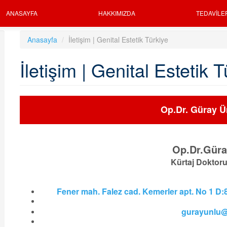
ANASAYFA
HAKKIMIZDA
TEDAVILE
Anasayfa
İletişim | Genital Estetik Türkiye
İletişim | Genital Estetik 
Op.Dr. Güray Ü
Op.Dr.Güra
Kürtaj Doktoru
Fener mah. Falez cad. Kemerler apt. No 1 D
gurayunlu