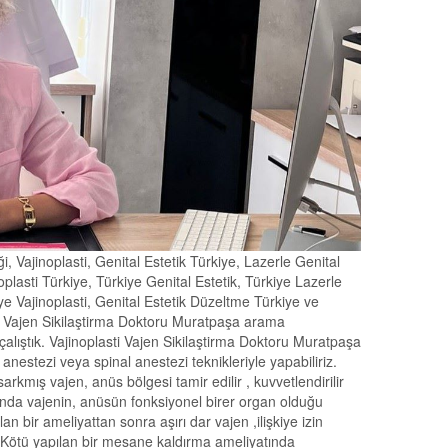
iği, Vajinoplasti, Genital Estetik Türkiye, Lazerle Genital
noplasti Türkiye, Türkiye Genital Estetik, Türkiye Lazerle
kiye Vajinoplasti, Genital Estetik Düzeltme Türkiye ve
asti Vajen Sikilaştirma Doktoru Muratpaşa arama
 çalıştık. Vajinoplasti Vajen Sikilaştirma Doktoru Muratpaşa
l anestezi veya spinal anestezi teknikleriyle yapabiliriz.
rkmış vajen, anüs bölgesi tamir edilir , kuvvetlendirilir
asında vajenin, anüsün fonksiyonel birer organ olduğu
an bir ameliyattan sonra aşırı dar vajen ,ilişkiye izin
. Kötü yapılan bir mesane kaldırma ameliyatında