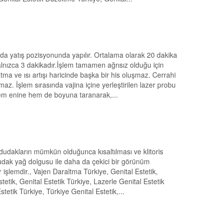
a yatış pozisyonunda yapılır. Ortalama olarak 20 dakika
alnızca 3 dakikadır.İşlem tamamen ağrısız olduğu için
tma ve ısı artışı haricinde başka bir his oluşmaz. Cerrahi
maz. İşlem sırasında vajina içine yerleştirilen lazer probu
ü hem enine hem de boyuna taranarak,...
 dudakların mümkün olduğunca kısaltılması ve klitoris
k dudak yağ dolgusu ile daha da çekici bir görünüm
r işlemdir., Vajen Daraltma Türkiye, Genital Estetik,
Estetik, Genital Estetik Türkiye, Lazerle Genital Estetik
stetik Türkiye, Türkiye Genital Estetik,...