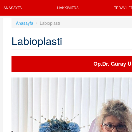
ANASAYFA
HAKKIMIZDA
TEDAVILE
Anasayfa
Labioplasti
Labioplasti
Op.Dr. Güray Ü