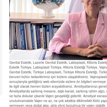
Genital Estetik, Lazerle Genital Estetik, Labioplasti, Klitoris Estet
Estetik Türkiye, Labioplasti Türkiye, Klitoris Estetiği Türkiye, Vaji
Genital Estetik, Türkiye Labioplasti, Türkiye Klitoris Estetiği, Tür
benzeri bütün tedavilerimiz için bizlere ulaşabilirsiniz. Vajinopl
sonuçlarıyla geldiğiniz web sitemizde sizlere ön bilgileri vermeye
ile ilgili olarak hemen bizleri arayabilirsiniz. Ameliyatlarımızı gene
Ameliyatlarda sarkmış mesane, dışkı kanalı, sarkmış rahim ağzı, sa
ve fazla dokular çıkarılır.Vajen gevşekliği giderilir. Ameliyat esn
unutulmamalıdır.Vajen ne az, ne çok sıkılıkta dikilmelidir.Kötü yapıl
vermeyen veya doğal aksı, giriş yönü bozulmuş bir vajen olabilir