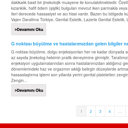
dakikalık basit bir jinekolojik muayene ile konulabilmektedir. Öz
kızarıklık, hafif ödem (şişlik) bulguları mevcut iken parmakla ve
ileri derecede hassasiyet ve acı hissi vardır. Bazen bu bölgede kı
Vajen Daraltma Türkiye, Genital Estetik, Lazerle Genital Estetik, Lab
G noktası büyütme ve hastalarımızdan gelen bilgiler ne
G noktası büyütme, dolgu enjeksiyonları her ne kadar dünyada s
az sayıda jinekolog hekimin pratik deneyimine girmiştir. Tarafımız
enjeksiyon uygulamalarından sonra hastalarımızdan aldığımız geri b
dönemlerindeki haz ve orgazmın sıklığı belirgin düzeylerde artma
hassaslaştırma işlemi son yıllarda yerini genital plateletten zengi
Zengin...
1
2
3
4
…