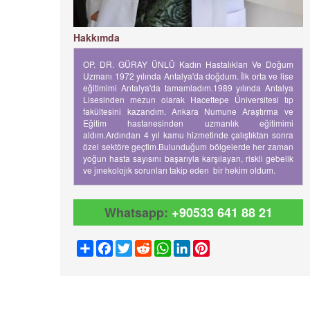
Hakkımda
OP. DR. GÜRAY ÜNLÜ Kadın Hastalıkları Ve Doğum
Uzmanı 1972 yılında Antalya'da doğdum. İlk orta ve lise
eğitimimi Antalya'da tamamladım.1989 yılında Antalya
Lisesinden mezun olarak Hacettepe Üniversitesi tıp
fakültesini kazandım. Ankara Numune Araştırma ve
Eğitim hastanesinden uzmanlık eğitimimi
aldım.Ardından 4 yıl kamu hizmetinde çalıştıktan sonra
özel sektöre geçtim.Bulunduğum bölgelerde her zaman
yoğun hasta sayısını başarıyla karşılayan, riskli gebelik
ve jınekolojık sorunları takip eden bir hekim oldum.
Whatsapp:
+90533 641 88 21
Share
Facebook
Twitter
Reddit
WhatsApp
LinkedIn
Pinterest