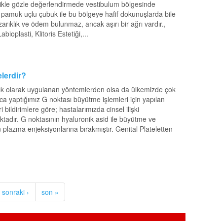
ellikle gözle değerlendirmede vestibulum bölgesinde
ya pamuk uçlu çubuk ile bu bölgeye hafif dokunuşlarda bile
zarıklık ve ödem bulunmaz, ancak aşırı bir ağrı vardır.,
ioplasti, Klitoris Estetiği,...
lerdir?
ık olarak uygulanan yöntemlerden olsa da ülkemizde çok
ca yaptığımız G noktası büyütme işlemleri için yapılan
ildirimlere göre; hastalarımızda cinsel ilişki
ktadır. G noktasının hyaluronik asid ile büyütme ve
n plazma enjeksiyonlarına bırakmıştır. Genital Plateletten
sonraki ›
son »