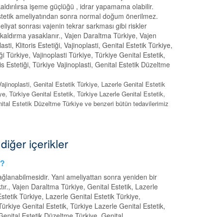
ldırılırsa işeme güçlüğü , idrar yapamama olabilir.
l estetik ameliyatından sonra normal doğum önerilmez.
iyat sonrası vajenin tekrar sarkması gibi riskler
k kaldırma yasaklanır., Vajen Daraltma Türkiye, Vajen
ti, Klitoris Estetiği, Vajinoplasti, Genital Estetik Türkiye,
ği Türkiye, Vajinoplasti Türkiye, Türkiye Genital Estetik,
is Estetiği, Türkiye Vajinoplasti, Genital Estetik Düzeltme
 Vajinoplasti, Genital Estetik Türkiye, Lazerle Genital Estetik
iye, Türkiye Genital Estetik, Türkiye Lazerle Genital Estetik,
nital Estetik Düzeltme Türkiye ve benzeri bütün tedavilerimiz
i diğer içerikler
i?
 sağlanabilmesidir. Yani ameliyattan sonra yeniden bir
., Vajen Daraltma Türkiye, Genital Estetik, Lazerle
 Estetik Türkiye, Lazerle Genital Estetik Türkiye,
 Türkiye Genital Estetik, Türkiye Lazerle Genital Estetik,
 Genital Estetik Düzeltme Türkiye, Genital...