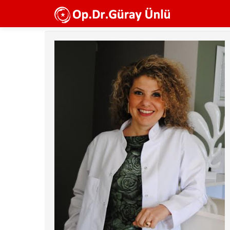
Ana
içeriğe
atla