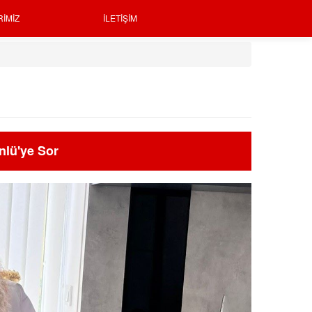
RIMIZ
İLETIŞIM
nlü'ye Sor