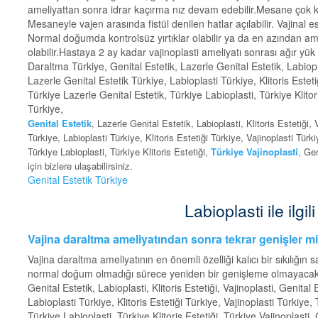
ameliyattan sonra idrar kaçırma nız devam edebilir.Mesane çok ka
Mesaneyle vajen arasında fistül denilen hatlar açılabilir. Vajina
Normal doğumda kontrolsüz yırtıklar olabilir ya da en azından amel
olabilir.Hastaya 2 ay kadar vajinoplasti ameliyatı sonrası ağır yü
Daraltma Türkiye, Genital Estetik, Lazerle Genital Estetik, Labioplas
Lazerle Genital Estetik Türkiye, Labioplasti Türkiye, Klitoris Esteti
Türkiye Lazerle Genital Estetik, Türkiye Labioplasti, Türkiye Klitor
Türkiye,
Genital Estetik
, Lazerle Genital Estetik, Labioplasti, Klitoris Estetiği,
Türkiye, Labioplasti Türkiye, Klitoris Estetiği Türkiye, Vajinoplasti Türk
Türkiye Labioplasti, Türkiye Klitoris Estetiği,
Türkiye Vajinoplasti
, Ge
için bizlere ulaşabilirsiniz.
Genital Estetik Türkiye
Labioplasti ile ilgil
Vajina daraltma ameliyatından sonra tekrar genişler m
Vajina daraltma ameliyatının en önemli özelliği kalıcı bir sıkılığın
normal doğum olmadığı sürece yeniden bir genişleme olmayacaktır
Genital Estetik, Labioplasti, Klitoris Estetiği, Vajinoplasti, Genital
Labioplasti Türkiye, Klitoris Estetiği Türkiye, Vajinoplasti Türkiye,
Türkiye Labioplasti, Türkiye Klitoris Estetiği, Türkiye Vajinoplasti,