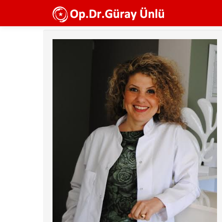
Ana
içeriğe
atla