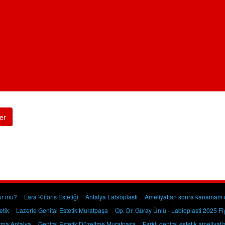
er
ur mu?
Lara Klitoris Estetiği
Antalya Labioplasti
Ameliyattan sonra kanamam 
etik
Lazerle Genital Estetik Muratpaşa
Op. Dr. Güray Ünlü - Labioplasti 2025 Fiy
ırma Antalya
Genital Estetik Düzeltme Muratpaşa
Farklı genital estetik ameliyatl