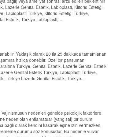
maya bağlı) veya ameliyat sonrası arzu edilen beklentinin
, Lazerle Genital Estetik, Labioplasti, Klitoris Estetiği,
e, Labioplasti Türkiye, Klitoris Estetiği Türkiye,
al Estetik, Türkiye Labioplasti,...
ağlanabilir. Yaklaşık olarak 20 ila 25 dakikada tamamlanan
aşamına hızlıca dönebilir. Özel bir pansuman
araltma Türkiye, Genital Estetik, Lazerle Genital Estetik,
, Lazerle Genital Estetik Türkiye, Labioplasti Türkiye,
tik, Türkiye Lazerle Genital Estetik, Türkiye...
r. Vajinismusun nedenleri genelde psikolojik faktörlere
sine neden olan enflamatuar (yangısal) bir durum
na bağlı olarak kendini kasarak eşine izin vermezken,
in verememe durumu söz konusudur. Bu nedenle vulvar