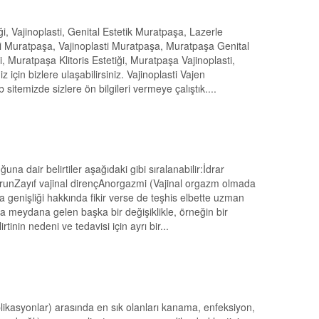
iği, Vajinoplasti, Genital Estetik Muratpaşa, Lazerle
iği Muratpaşa, Vajinoplasti Muratpaşa, Muratpaşa Genital
, Muratpaşa Klitoris Estetiği, Muratpaşa Vajinoplasti,
için bizlere ulaşabilirsiniz. Vajinoplasti Vajen
itemizde sizlere ön bilgileri vermeye çalıştık....
a dair belirtiler aşağıdaki gibi sıralanabilir:İdrar
sorunZayıf vajinal dirençAnorgazmi (Vajinal orgazm olmada
ina genişliği hakkında fikir verse de teşhis elbette uzman
tta meydana gelen başka bir değişiklikle, örneğin bir
rtinin nedeni ve tedavisi için ayrı bir...
plikasyonlar) arasında en sık olanları kanama, enfeksiyon,