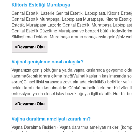
Klitoris Estetiği Muratpaşa
Genital Estetik, Lazerle Genital Estetik, Labioplasti, Klitoris Estet
Genital Estetik Muratpaşa, Labioplasti Muratpaşa, Klitoris Estet
Estetik, Muratpaşa Lazerle Genital Estetik, Muratpaşa Labioplasti
Genital Estetik Düzeltme Muratpaşa ve benzeri bütün tedavilerimiz 
Sikilaştirma Doktoru Muratpaşa arama sonuçlarıyla geldiğiniz web s
Vajinal genişleme nasıl anlaşılır?
Vajinanızın geniş olduğuna ya da vajina kaslarında gevşeme olduğun
kaçırmaSık sık idrara çıkma isteğiVajinal kasların kasılmasında 
sorun)Cinsel ilişki sırasında zevk almada eksiklikBu belirtiler vaj
hekim tarafından konulmalıdır. Çünkü bu belirtilerin her biri vücu
enfeksiyon ya da cinsel işlev bozukluğuyla ilgili olabilir. Her bir beli
Vajina daraltma ameliyatı zararlı mı?
Vajina Daraltma Riskleri - Vajina daraltma ameliyatı riskleri (kom