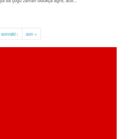
 ya da çoğu zaman oldukça ağrılı, acılı...
sonraki ›
son »