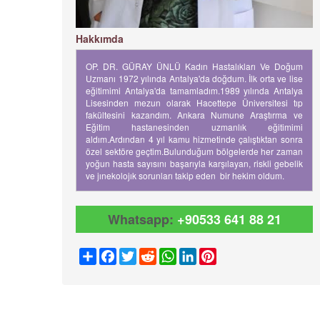
Hakkımda
OP. DR. GÜRAY ÜNLÜ Kadın Hastalıkları Ve Doğum
Uzmanı 1972 yılında Antalya'da doğdum. İlk orta ve lise
eğitimimi Antalya'da tamamladım.1989 yılında Antalya
Lisesinden mezun olarak Hacettepe Üniversitesi tıp
fakültesini kazandım. Ankara Numune Araştırma ve
Eğitim hastanesinden uzmanlık eğitimimi
aldım.Ardından 4 yıl kamu hizmetinde çalıştıktan sonra
özel sektöre geçtim.Bulunduğum bölgelerde her zaman
yoğun hasta sayısını başarıyla karşılayan, riskli gebelik
ve jınekolojık sorunları takip eden bir hekim oldum.
Whatsapp:
+90533 641 88 21
Share
Facebook
Twitter
Reddit
WhatsApp
LinkedIn
Pinterest