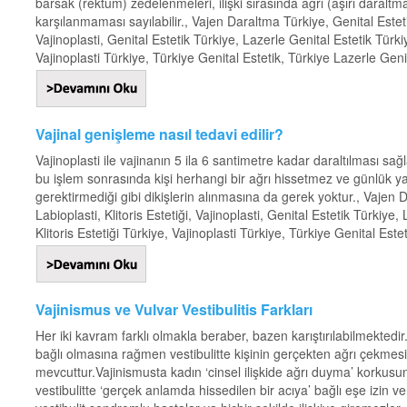
barsak (rektum) zedelenmeleri, ilişki sırasında ağrı (aşırı daralt
karşılanmaması sayılabilir., Vajen Daraltma Türkiye, Genital Estetik
Vajinoplasti, Genital Estetik Türkiye, Lazerle Genital Estetik Türkiy
Vajinoplasti Türkiye, Türkiye Genital Estetik, Türkiye Lazerle Genit
Vajinal genişleme nasıl tedavi edilir?
Vajinoplasti ile vajinanın 5 ila 6 santimetre kadar daraltılması s
bu işlem sonrasında kişi herhangi bir ağrı hissetmez ve günlük y
gerektirmediği gibi dikişlerin alınmasına da gerek yoktur., Vajen D
Labioplasti, Klitoris Estetiği, Vajinoplasti, Genital Estetik Türkiye
Klitoris Estetiği Türkiye, Vajinoplasti Türkiye, Türkiye Genital Este
Vajinismus ve Vulvar Vestibulitis Farkları
Her iki kavram farklı olmakla beraber, bazen karıştırılabilmektedi
bağlı olmasına rağmen vestibulitte kişinin gerçekten ağrı çekme
mevcuttur.Vajinismusta kadın ‘cinsel ilişkide ağrı duyma’ korkusu
vestibulitte ‘gerçek anlamda hissedilen bir acıya’ bağlı eşe iz