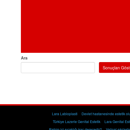
Ara
Sonuçları Göst
Lara Labioplasti
Devlet hastanesinde estetik ol
Türkiye Lazerle Genital Estetik
Lara Genital Est
Rahim içi sıcaklığı kaç derecedir?
Vajinal sıkılaşt