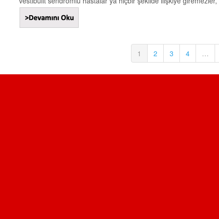
vestibulit sendromlu hastalar ya hiçbir şekilde ilişkiye giremezler,
1
2
3
4
…