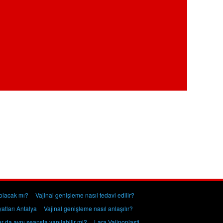
olacak mı?
Vajinal genişleme nasıl tedavi edilir?
atları Antalya
Vajinal genişleme nasıl anlaşılır?
ar da aynı seansta yapılabilir mi?
Lara Vajinoplasti