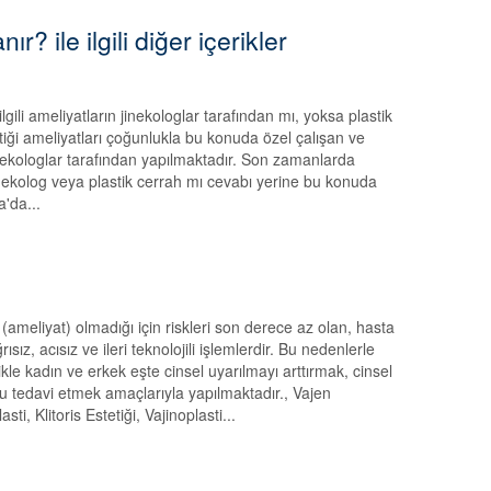
r? ile ilgili diğer içerikler
ilgili ameliyatların jinekologlar tarafından mı, yoksa plastik
tiği ameliyatları çoğunlukla bu konuda özel çalışan ve
inekologlar tarafından yapılmaktadır. Son zamanlarda
jinekolog veya plastik cerrah mı cevabı yerine bu konuda
'da...
(ameliyat) olmadığı için riskleri son derece az olan, hasta
ız, acısız ve ileri teknolojili işlemlerdir. Bu nedenlerle
ikle kadın ve erkek eşte cinsel uyarılmayı arttırmak, cinsel
u tedavi etmek amaçlarıyla yapılmaktadır., Vajen
i, Klitoris Estetiği, Vajinoplasti...