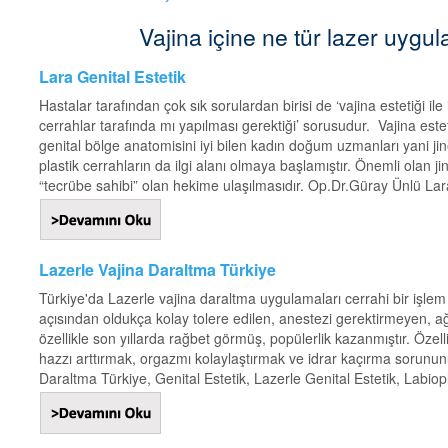
Vajina içine ne tür lazer uygulanı
Lara Genital Estetik
Hastalar tarafından çok sık sorulardan birisi de ‘vajina estetiği ile 
cerrahlar tarafında mı yapılması gerektiği’ sorusudur. Vajina este
genital bölge anatomisini iyi bilen kadın doğum uzmanları yani j
plastik cerrahların da ilgi alanı olmaya başlamıştır. Önemli olan 
“tecrübe sahibi” olan hekime ulaşılmasıdır. Op.Dr.Güray Ünlü Lara
Lazerle Vajina Daraltma Türkiye
Türkiye'da Lazerle vajina daraltma uygulamaları cerrahi bir işlem 
açısından oldukça kolay tolere edilen, anestezi gerektirmeyen, ağrıs
özellikle son yıllarda rağbet görmüş, popülerlik kazanmıştır. Özell
hazzı arttırmak, orgazmı kolaylaştırmak ve idrar kaçırma sorunun
Daraltma Türkiye, Genital Estetik, Lazerle Genital Estetik, Labioplast