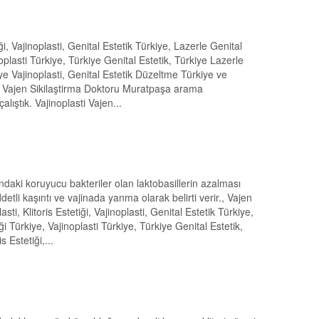
iği, Vajinoplasti, Genital Estetik Türkiye, Lazerle Genital
noplasti Türkiye, Türkiye Genital Estetik, Türkiye Lazerle
kiye Vajinoplasti, Genital Estetik Düzeltme Türkiye ve
asti Vajen Sikilaştirma Doktoru Muratpaşa arama
lıştık. Vajinoplasti Vajen...
ndaki koruyucu bakteriler olan laktobasillerin azalması
ddetli kaşıntı ve vajinada yanma olarak belirti verir., Vajen
ti, Klitoris Estetiği, Vajinoplasti, Genital Estetik Türkiye,
ği Türkiye, Vajinoplasti Türkiye, Türkiye Genital Estetik,
 Estetiği,...