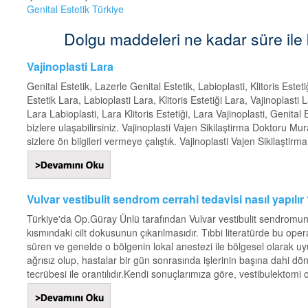
Genital Estetik Türkiye
Dolgu maddeleri ne kadar süre ile kalı
Vajinoplasti Lara
Genital Estetik, Lazerle Genital Estetik, Labioplasti, Klitoris Estet
Estetik Lara, Labioplasti Lara, Klitoris Estetiği Lara, Vajinoplasti
Lara Labioplasti, Lara Klitoris Estetiği, Lara Vajinoplasti, Genita
bizlere ulaşabilirsiniz. Vajinoplasti Vajen Sikilaştirma Doktoru M
sizlere ön bilgileri vermeye çalıştık. Vajinoplasti Vajen Sikilaştirma
Vulvar vestibulit sendrom cerrahi tedavisi nasıl yapılır
Türkiye'da Op.Güray Ünlü tarafından Vulvar vestibulit sendromun c
kısmındaki cilt dokusunun çıkarılmasıdır. Tıbbi literatürde bu ope
süren ve genelde o bölgenin lokal anestezi ile bölgesel olarak 
ağrısız olup, hastalar bir gün sonrasında işlerinin başına dahi dö
tecrübesi ile orantılıdır.Kendi sonuçlarımıza göre, vestibulektomi 