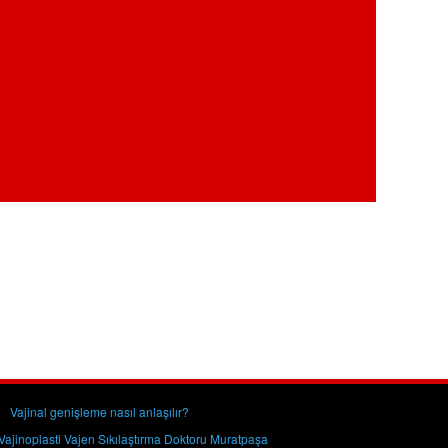
Vajinal genişleme nasıl anlaşılır?
Vajinoplasti Vajen Sıkılaştırma Doktoru Muratpaşa