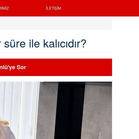
RIMIZ
İLETIŞIM
üre ile kalıcıdır?
nlü'ye Sor