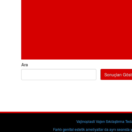
Ara
Sonuçları Göst
Vajinoplasti Vajen Sıkılaştırma Te
Farklı genital estetik ameliyatlar da aynı seansta y