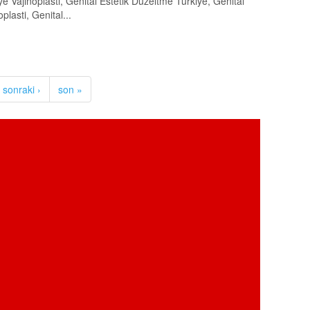
kiye Vajinoplasti, Genital Estetik Düzeltme Türkiye, Genital
oplasti, Genital...
sonraki ›
son »