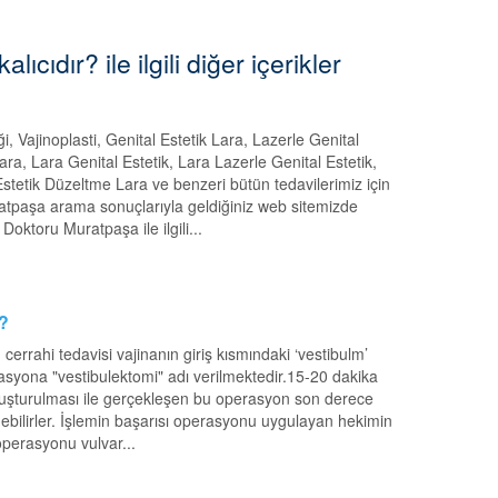
cıdır? ile ilgili diğer içerikler
iği, Vajinoplasti, Genital Estetik Lara, Lazerle Genital
 Lara, Lara Genital Estetik, Lara Lazerle Genital Estetik,
l Estetik Düzeltme Lara ve benzeri bütün tedavilerimiz için
uratpaşa arama sonuçlarıyla geldiğiniz web sitemizde
 Doktoru Muratpaşa ile ilgili...
 ?
errahi tedavisi vajinanın giriş kısmındaki ‘vestibulm’
rasyona "vestibulektomi" adı verilmektedir.15-20 dakika
uyuşturulması ile gerçekleşen bu operasyon son derece
nebilirler. İşlemin başarısı operasyonu uygulayan hekimin
operasyonu vulvar...