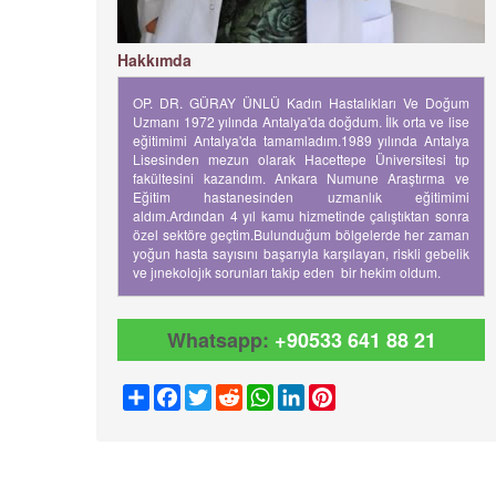
Hakkımda
OP. DR. GÜRAY ÜNLÜ Kadın Hastalıkları Ve Doğum
Uzmanı 1972 yılında Antalya'da doğdum. İlk orta ve lise
eğitimimi Antalya'da tamamladım.1989 yılında Antalya
Lisesinden mezun olarak Hacettepe Üniversitesi tıp
fakültesini kazandım. Ankara Numune Araştırma ve
Eğitim hastanesinden uzmanlık eğitimimi
aldım.Ardından 4 yıl kamu hizmetinde çalıştıktan sonra
özel sektöre geçtim.Bulunduğum bölgelerde her zaman
yoğun hasta sayısını başarıyla karşılayan, riskli gebelik
ve jınekolojık sorunları takip eden bir hekim oldum.
Whatsapp:
+90533 641 88 21
Share
Facebook
Twitter
Reddit
WhatsApp
LinkedIn
Pinterest