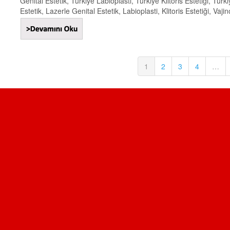
Genital Estetik, Türkiye Labioplasti, Türkiye Klitoris Estetiği, Tür
Estetik, Lazerle Genital Estetik, Labioplasti, Klitoris Estetiği, Vajin
1
2
3
4
…