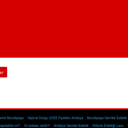
er
davisi Muratpaşa
Vajinal Dolgu 2025 Fiyatları Antalya
Muratpaşa Genital Estetik
apılabilir mi?
G noktası nedir?
Antalya Genital Estetik
Klitoris Estetiği Lara