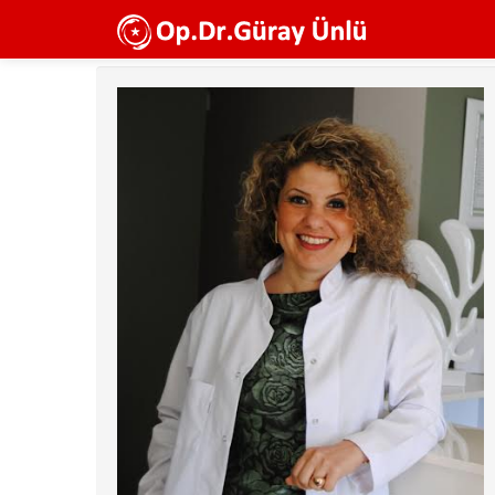
Ana
içeriğe
atla