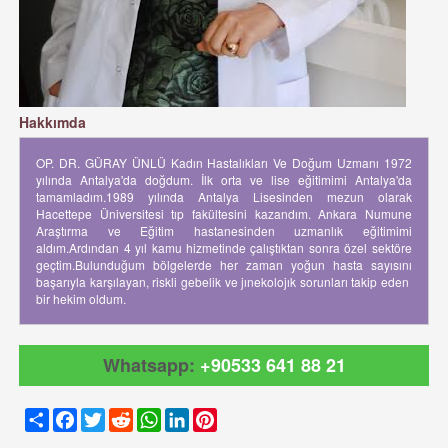
Hakkımda
OP. DR. GÜRAY ÜNLÜ Kadın Hastalıkları Ve Doğum Uzmanı 1972
yılında Antalya'da doğdum. İlk orta ve lise eğitimimi Antalya'da
tamamladım.1989 yılında Antalya Lisesinden mezun olarak
Hacettepe Üniversitesi tıp fakültesini kazandım. Ankara Numune
Araştırma ve Eğitim hastanesinden uzmanlık eğitimimi
aldım.Ardından 4 yıl kamu hizmetinde çalıştıktan sonra özel sektöre
geçtim.Bulunduğum bölgelerde her zaman yoğun hasta sayısını
başarıyla karşılayan, riskli gebelik ve jınekolojık sorunları takip eden
bir hekim oldum.
Whatsapp:
+90533 641 88 21
Share
Facebook
Twitter
Reddit
WhatsApp
LinkedIn
Pinterest