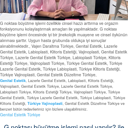
G noktası büyütme işlemi özellikle cinsel hazzı arttırma ve orgazm
fonksiyonunu kolaylaştırmak amaçları ile yapılmaktadır. G noktası
büyütme işlemi öncesinde iyi bir jinekolojik muayene ve cinsel öykünün
alınması şarttır. Uygun hasta grubunda oldukça iyi sonuçlar
alınabilmektedir., Vajen Daraltma Türkiye, Genital Estetik, Lazerle
Genital Estetik, Labioplasti, Klitoris Estetiği, Vajinoplasti, Genital Estetik
Türkiye, Lazerle Genital Estetik Türkiye, Labioplasti Türkiye, Klitoris
Estetiği Türkiye, Vajinoplasti Türkiye, Türkiye Genital Estetik, Türkiye
Lazerle Genital Estetik, Türkiye Labioplasti, Türkiye Klitoris Estetiği,
Türkiye Vajinoplasti, Genital Estetik Düzeltme Türkiye,
Genital Estetik
, Lazerle Genital Estetik, Labioplasti, Klitoris Estetiği,
Vajinoplasti, Genital Estetik Türkiye, Lazerle Genital Estetik Türkiye,
Labioplasti Türkiye, Klitoris Estetiği Türkiye, Vajinoplasti Türkiye, Türkiye
Genital Estetik, Türkiye Lazerle Genital Estetik, Türkiye Labioplasti, Türkiye
Klitoris Estetiği,
Türkiye Vajinoplasti
, Genital Estetik Düzeltme Türkiye ve
benzeri bütün tedavilerimiz için bizlere ulaşabilirsiniz.
Genital Estetik Türkiye
G noktası büyütme işlemi nasıl yapılır? ile