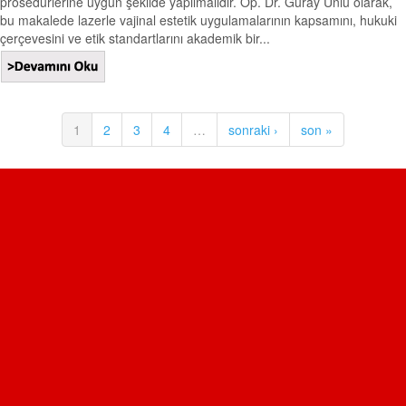
prosedürlerine uygun şekilde yapılmalıdır. Op. Dr. Güray Ünlü olarak,
bu makalede lazerle vajinal estetik uygulamalarının kapsamını, hukuki
çerçevesini ve etik standartlarını akademik bir...
1
2
3
4
…
sonraki ›
son »