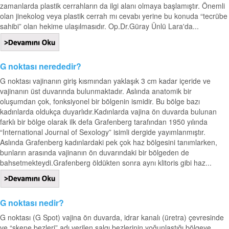
zamanlarda plastik cerrahların da ilgi alanı olmaya başlamıştır. Önemli
olan jinekolog veya plastik cerrah mı cevabı yerine bu konuda “tecrübe
sahibi” olan hekime ulaşılmasıdır. Op.Dr.Güray Ünlü Lara'da...
G noktası nerededir?
G noktası vajinanın giriş kısmından yaklaşık 3 cm kadar içeride ve
vajinanın üst duvarında bulunmaktadır. Aslında anatomik bir
oluşumdan çok, fonksiyonel bir bölgenin ismidir. Bu bölge bazı
kadınlarda oldukça duyarlıdır.Kadınlarda vajina ön duvarda bulunan
farklı bir bölge olarak ilk defa Grafenberg tarafından 1950 yılında
“International Journal of Sexology” isimli dergide yayımlanmıştır.
Aslında Grafenberg kadınlardaki pek çok haz bölgesini tanımlarken,
bunların arasında vajinanın ön duvarındaki bir bölgeden de
bahsetmekteydi.Grafenberg öldükten sonra aynı klitoris gibi haz...
G noktası nedir?
G noktası (G Spot) vajina ön duvarda, idrar kanalı (üretra) çevresinde
ve “skene bezleri” adı verilen salgı bezlerinin yoğunlaştığı bölgeye