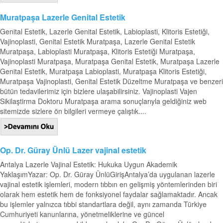
Muratpaşa Lazerle Genital Estetik
Genital Estetik, Lazerle Genital Estetik, Labioplasti, Klitoris Estetiği,
Vajinoplasti, Genital Estetik Muratpaşa, Lazerle Genital Estetik
Muratpaşa, Labioplasti Muratpaşa, Klitoris Estetiği Muratpaşa,
Vajinoplasti Muratpaşa, Muratpaşa Genital Estetik, Muratpaşa Lazerle
Genital Estetik, Muratpaşa Labioplasti, Muratpaşa Klitoris Estetiği,
Muratpaşa Vajinoplasti, Genital Estetik Düzeltme Muratpaşa ve benzeri
bütün tedavilerimiz için bizlere ulaşabilirsiniz. Vajinoplasti Vajen
Sikilaştirma Doktoru Muratpaşa arama sonuçlarıyla geldiğiniz web
sitemizde sizlere ön bilgileri vermeye çalıştık....
Op. Dr. Güray Ünlü Lazer vajinal estetik
Antalya Lazerle Vajinal Estetik: Hukuka Uygun Akademik
YaklaşımYazar: Op. Dr. Güray ÜnlüGirişAntalya’da uygulanan lazerle
vajinal estetik işlemleri, modern tıbbın en gelişmiş yöntemlerinden biri
olarak hem estetik hem de fonksiyonel faydalar sağlamaktadır. Ancak
bu işlemler yalnızca tıbbi standartlara değil, aynı zamanda Türkiye
Cumhuriyeti kanunlarına, yönetmeliklerine ve güncel