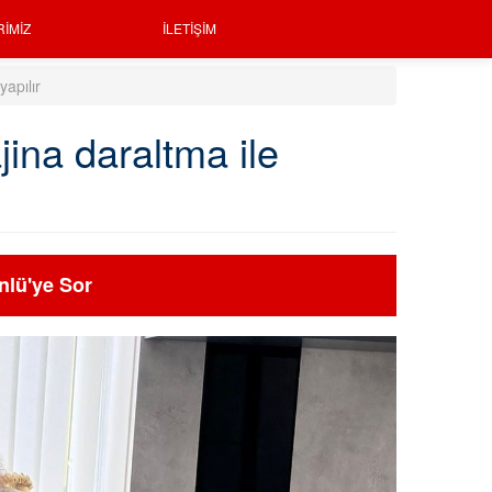
RIMIZ
İLETIŞIM
yapılır
jina daraltma ile
nlü'ye Sor