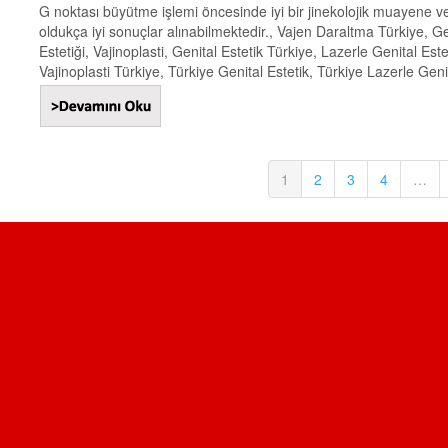
G noktası büyütme işlemi öncesinde iyi bir jinekolojik muayene v
oldukça iyi sonuçlar alınabilmektedir., Vajen Daraltma Türkiye, Geni
Estetiği, Vajinoplasti, Genital Estetik Türkiye, Lazerle Genital Este
Vajinoplasti Türkiye, Türkiye Genital Estetik, Türkiye Lazerle Genit
1
2
3
4
…