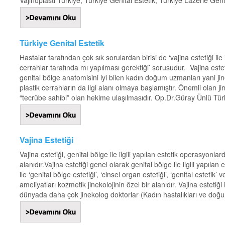
Vajinoplasti Türkiye, Türkiye Genital Estetik, Türkiye Lazerle Genit
Türkiye Genital Estetik
Hastalar tarafından çok sık sorulardan birisi de ‘vajina estetiği ile 
cerrahlar tarafında mı yapılması gerektiği’ sorusudur. Vajina este
genital bölge anatomisini iyi bilen kadın doğum uzmanları yani j
plastik cerrahların da ilgi alanı olmaya başlamıştır. Önemli olan 
“tecrübe sahibi” olan hekime ulaşılmasıdır. Op.Dr.Güray Ünlü Türk
Vajina Estetiği
Vajina estetiği, genital bölge ile ilgili yapılan estetik operasyonlard
alanıdır.Vajina estetiği genel olarak genital bölge ile ilgili yapıla
ile ‘genital bölge estetiği’, ‘cinsel organ estetiği’, ‘genital estetik
ameliyatları kozmetik jinekolojinin özel bir alanıdır. Vajina esteti
dünyada daha çok jinekolog doktorlar (Kadın hastalıkları ve doğu