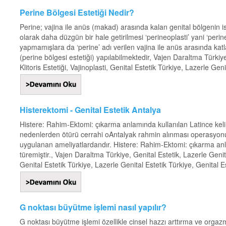
Perine Bölgesi Estetiği Nedir?
Perine; vajina ile anüs (makad) arasında kalan genital bölgenin ism
olarak daha düzgün bir hale getirilmesi ‘perineoplasti’ yani ‘peri
yapmamışlara da ‘perine’ adı verilen vajina ile anüs arasında katlantı
(perine bölgesi estetiği) yapılabilmektedir, Vajen Daraltma Türkiye
Klitoris Estetiği, Vajinoplasti, Genital Estetik Türkiye, Lazerle Geni
Histerektomi - Genital Estetik Antalya
Histere: Rahim-Ektomi: çıkarma anlamında kullanılan Latince kelime
nedenlerden ötürü cerrahi oAntalyak rahmin alınması operasyonu 
uygulanan ameliyatlardandır. Histere: Rahim-Ektomi: çıkarma anlam
türemiştir., Vajen Daraltma Türkiye, Genital Estetik, Lazerle Genital
Genital Estetik Türkiye, Lazerle Genital Estetik Türkiye, Genital Est
G noktası büyütme işlemi nasıl yapılır?
G noktası büyütme işlemi özellikle cinsel hazzı arttırma ve orgaz