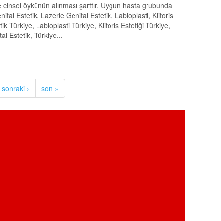
e cinsel öykünün alınması şarttır. Uygun hasta grubunda
tal Estetik, Lazerle Genital Estetik, Labioplasti, Klitoris
tik Türkiye, Labioplasti Türkiye, Klitoris Estetiği Türkiye,
al Estetik, Türkiye...
sonraki ›
son »