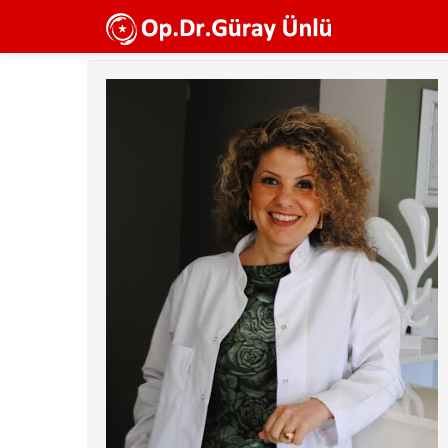
Ana
içeriğe
atla