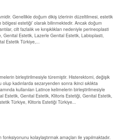
idir. Genellikle doğum dikiş izlerinin düzeltilmesi, estetik
ne bölgesi estetiği’ olarak bilinmektedir. Ancak doğum
lar, cilt fazlalık ve kırışıklıkları nedeniyle perineoplasti
, Genital Estetik, Lazerle Genital Estetik, Labioplasti,
tal Estetik Türkiye,...
lerin birleştirilmesiyle türemiştir. Histerektomi, değişik
olup kadınlarda sezaryenden sonra ikinci sıklıkta
ında kullanılan Latince kelimelerin birleştirilmesiyle
 Estetik, Genital Estetik, Klitoris Estetiği, Genital Estetik,
etik Türkiye, Klitoris Estetiği Türkiye...
m fonksiyonunu kolaylaştırmak amaçları ile yapılmaktadır.