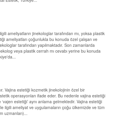
al Estetik, Türkiye...
ilgili ameliyatların jinekologlar tarafından mı, yoksa plastik
tiği ameliyatları çoğunlukla bu konuda özel çalışan ve
inekologlar tarafından yapılmaktadır. Son zamanlarda
jinekolog veya plastik cerrah mı cevabı yerine bu konuda
iye'da...
ır. Vajina estetiği kozmetik jinekolojinin özel bir
n estetik operasyonları ifade eder. Bu nedenle vajina estetiği
’ ve ‘vajen estetiği’ aynı anlama gelmektedir. Vajina estetiği
ği ile ilgili ameliyat ve uygulamaların çoğu ülkemizde ve tüm
m uzmanları)...