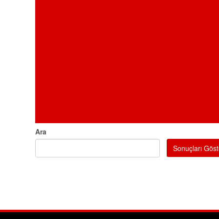
Ara
Sonuçları Göst