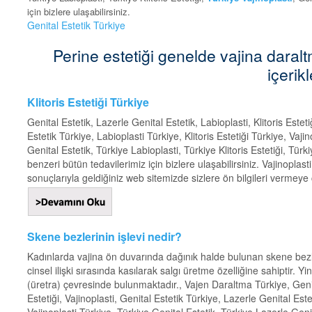
için bizlere ulaşabilirsiniz.
Genital Estetik Türkiye
Perine estetiği genelde vajina daraltma i
içerikl
Klitoris Estetiği Türkiye
Genital Estetik, Lazerle Genital Estetik, Labioplasti, Klitoris Estet
Estetik Türkiye, Labioplasti Türkiye, Klitoris Estetiği Türkiye, Vaji
Genital Estetik, Türkiye Labioplasti, Türkiye Klitoris Estetiği, Tür
benzeri bütün tedavilerimiz için bizlere ulaşabilirsiniz. Vajinopl
sonuçlarıyla geldiğiniz web sitemizde sizlere ön bilgileri vermeye ça
Skene bezlerinin işlevi nedir?
Kadınlarda vajina ön duvarında dağınık halde bulunan skene bezleri
cinsel ilişki sırasında kasılarak salgı üretme özelliğine sahiptir. Y
(üretra) çevresinde bulunmaktadır., Vajen Daraltma Türkiye, Genital
Estetiği, Vajinoplasti, Genital Estetik Türkiye, Lazerle Genital Este