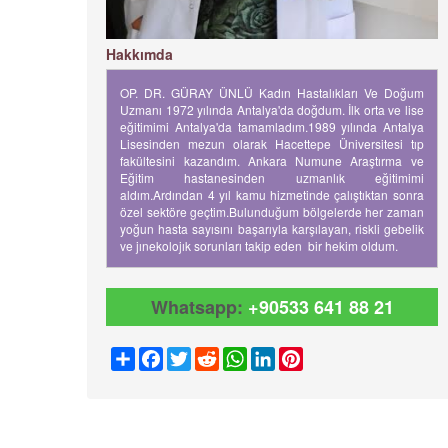
Hakkımda
OP. DR. GÜRAY ÜNLÜ Kadın Hastalıkları Ve Doğum
Uzmanı 1972 yılında Antalya'da doğdum. İlk orta ve lise
eğitimimi Antalya'da tamamladım.1989 yılında Antalya
Lisesinden mezun olarak Hacettepe Üniversitesi tıp
fakültesini kazandım. Ankara Numune Araştırma ve
Eğitim hastanesinden uzmanlık eğitimimi
aldım.Ardından 4 yıl kamu hizmetinde çalıştıktan sonra
özel sektöre geçtim.Bulunduğum bölgelerde her zaman
yoğun hasta sayısını başarıyla karşılayan, riskli gebelik
ve jınekolojık sorunları takip eden bir hekim oldum.
Whatsapp:
+90533 641 88 21
Share
Facebook
Twitter
Reddit
WhatsApp
LinkedIn
Pinterest