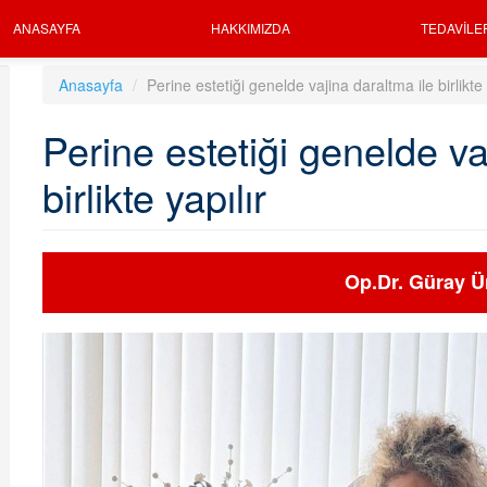
ANASAYFA
HAKKIMIZDA
TEDAVILE
Anasayfa
Perine estetiği genelde vajina daraltma ile birlikte 
Perine estetiği genelde va
birlikte yapılır
Op.Dr. Güray Ü